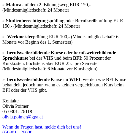
»
Matura
auf dem 2. Bildungsweg EUR 150,-
(Mindestmitgliedschaft: 24 Monate)
»
Studienberechtigung
sprüfung oder
Berufsreife
prüfung EUR
150,- (Mindestmitgliedschaft: 24 Monate)
»
Werkmeister
prüfung EUR 100,- (Mindestmitgliedschaft: 6
Monate vor Beginn des 1. Semesters)
»
berufsweiterbildende Kurse
oder
berufsweiterbildende
Sprachkurse
bei der
VHS
und beim
BFI
: 50 Prozent der
Kurskosten, höchstens aber EUR 25,- pro Semester
(Mindestmitgliedschaft: 6 Monate vor Kursbeginn)
»
berufsweiterbildende
Kurse im
WIFI
: werden wie BFI-Kurse
behandelt, jedoch nur, wenn es keinen vergleichbaren Kurs beim
BFI oder der VHS gibt.
Kontakt:
Olivia Poimer
05 0301- 26118
olivia.poimer@gpa.at
Wenn du Fragen hast, melde dich bei uns!
050301 - 26000