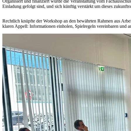
Organisiert und finanziert wurde die Veranstaltung vom Fachausschu
Einladung gefolgt sind, und sich künftig verstärkt um dieses zukun
Rechtlich knüpfte der Workshop an den bewährten Rahmen aus Arbeit
klaren Appell: Informationen einholen, Spielregeln vereinbaren und 