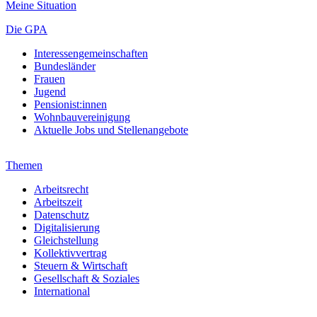
Meine Situation
Die GPA
Interessengemeinschaften
Bundesländer
Frauen
Jugend
Pensionist:innen
Wohnbauvereinigung
Aktuelle Jobs und Stellenangebote
Themen
Arbeitsrecht
Arbeitszeit
Datenschutz
Digitalisierung
Gleichstellung
Kollektivvertrag
Steuern & Wirtschaft
Gesellschaft & Soziales
International