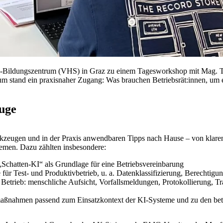
 AK-Bildungszentrum (VHS) in Graz zu einem Tagesworkshop mit Mag.
um stand ein praxisnaher Zugang: Was brauchen Betriebsrät:innen, um e
uge
kzeugen und in der Praxis anwendbaren Tipps nach Hause – von klaren
stemen. Dazu zählten insbesondere:
 „Schatten-KI“ als Grundlage für eine Betriebsvereinbarung
ür Test- und Produktivbetrieb, u. a. Datenklassifizierung, Berechti
Betrieb: menschliche Aufsicht, Vorfallsmeldungen, Protokollierung, Tr
aßnahmen passend zum Einsatzkontext der KI-Systeme und zu den betro