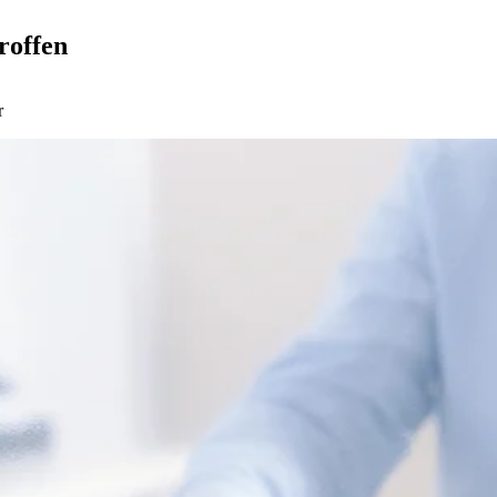
roffen
r