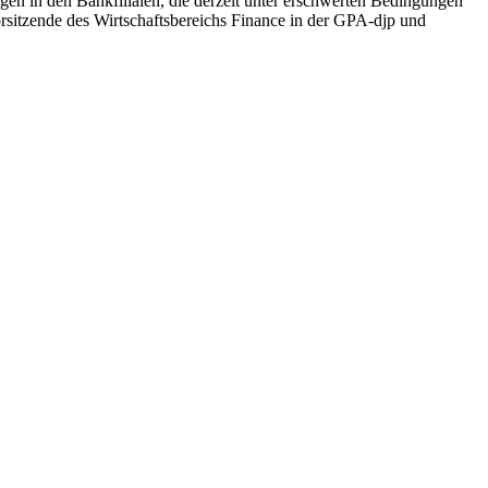
en in den Bankfilialen, die derzeit unter erschwerten Bedingungen
Vorsitzende des Wirtschaftsbereichs Finance in der GPA-djp und