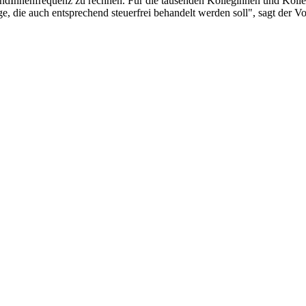
dInnenfrequenz zu rechnen. Für die tausenden Kolleginnen und Kolleg
ge, die auch entsprechend steuerfrei behandelt werden soll", sagt der 