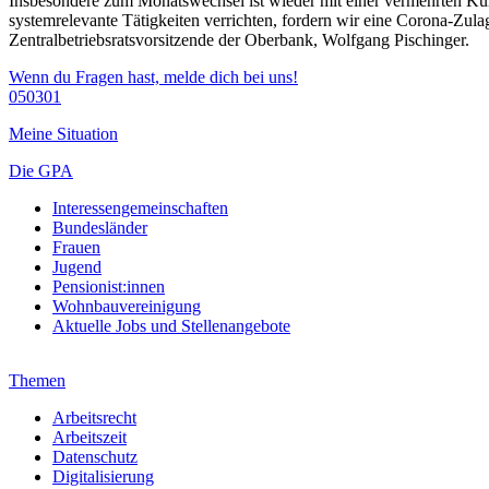
Insbesondere zum Monatswechsel ist wieder mit einer vermehrten Kun
systemrelevante Tätigkeiten verrichten, fordern wir eine Corona-Zula
Zentralbetriebsratsvorsitzende der Oberbank, Wolfgang Pischinger.
Wenn du Fragen hast, melde dich bei uns!
050301
Meine Situation
Die GPA
Interessengemeinschaften
Bundesländer
Frauen
Jugend
Pensionist:innen
Wohnbauvereinigung
Aktuelle Jobs und Stellenangebote
Themen
Arbeitsrecht
Arbeitszeit
Datenschutz
Digitalisierung