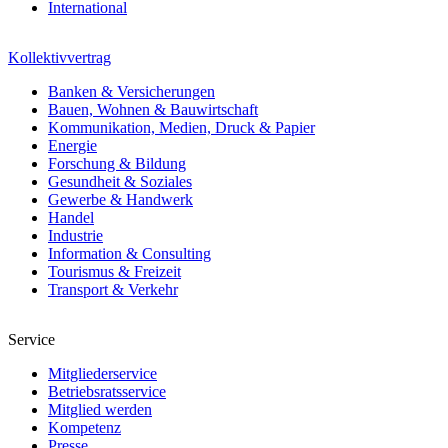
International
Kollektivvertrag
Banken & Versicherungen
Bauen, Wohnen & Bauwirtschaft
Kommunikation, Medien, Druck & Papier
Energie
Forschung & Bildung
Gesundheit & Soziales
Gewerbe & Handwerk
Handel
Industrie
Information & Consulting
Tourismus & Freizeit
Transport & Verkehr
Service
Mitgliederservice
Betriebsratsservice
Mitglied werden
Kompetenz
Presse