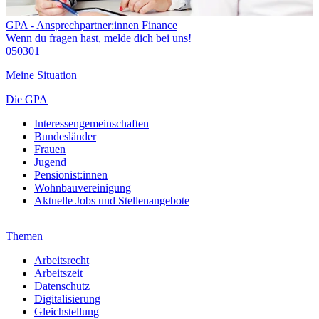
GPA - Ansprechpartner:innen Finance
Wenn du fragen hast, melde dich bei uns!
050301
Meine Situation
Die GPA
Interessengemeinschaften
Bundesländer
Frauen
Jugend
Pensionist:innen
Wohnbauvereinigung
Aktuelle Jobs und Stellenangebote
Themen
Arbeitsrecht
Arbeitszeit
Datenschutz
Digitalisierung
Gleichstellung