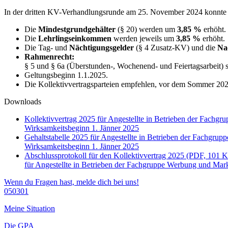
In der dritten KV-Verhandlungsrunde am 25. November 2024 konnte f
Die
Mindestgrundgehälter
(§ 20) werden um
3,85 %
erhöht.
Die
Lehrlingseinkommen
werden jeweils um
3,85 %
erhöht.
Die Tag- und
Nächtigungsgelder
(§ 4 Zusatz-KV) und die
Na
Rahmenrecht:
§ 5 und § 6a (Überstunden-, Wochenend- und Feiertagsarbeit)
Geltungsbeginn 1.1.2025.
Die Kollektivvertragsparteien empfehlen, vor dem Sommer 20
Downloads
Kollektivvertrag 2025 für Angestellte in Betrieben der Fac
Wirksamkeitsbeginn 1. Jänner 2025
Gehaltstabelle 2025 für Angestellte in Betrieben der Fachg
Wirksamkeitsbeginn 1. Jänner 2025
Abschlussprotokoll für den Kollektivvertrag 2025 (PDF, 101 
für Angestellte in Betrieben der Fachgruppe Werbung und Ma
Wenn du Fragen hast, melde dich bei uns!
050301
Meine Situation
Die GPA