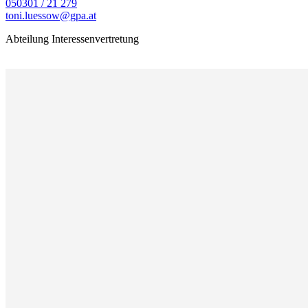
050301 / 21 279
toni.luessow@gpa.at
Abteilung Interessenvertretung