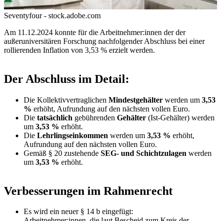
Seventyfour - stock.adobe.com
Am 11.12.2024 konnte für die Arbeitnehmer:innen der der
außeruniversitären Forschung nachfolgender Abschluss bei einer
rollierenden Inflation von 3,53 % erzielt werden.
Der Abschluss im Detail:
Die Kollektivvertraglichen
Mindestgehälter
werden um
3,53
%
erhöht, Aufrundung auf den nächsten vollen Euro.
Die
tatsächlich
gebührenden
Gehälter
(Ist-Gehälter) werden
um
3,53 %
erhöht.
Die
Lehrlingseinkommen
werden um
3,53 %
erhöht,
Aufrundung auf den nächsten vollen Euro.
Gemäß § 20 zustehende
SEG- und Schichtzulagen
werden
um
3,53 %
erhöht.
Verbesserungen im Rahmenrecht
Es wird ein neuer § 14 b eingefügt:
Arbeitnehmer:innen, die laut Bescheid zum Kreis der