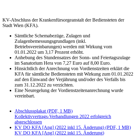
KV-Abschluss der Krankenfürsorgeanstalt der Bediensteten der
Stadt Wien (KFA).
Sämtliche Schemabezüge, Zulagen und
Zulagenbemessungsgrundlagen (inkl.
Betriebsvereinbarungen) werden mit Wirkung vom
01.01.2022 um 3,17 Prozent erhöht.
Anhebung des Stundensatzes der Sonn- und Feiertagszulage
im Sanatorium Hera von 7,27 Euro auf 8,00 Euro.
Hinsichtlich der Anrechnung von Vordienstzeiten erklärt die
KFA für sämtliche Bediensteten mit Wirkung zum 01.01.2022
auf den Einwand der Verjährung und/oder des Verfalls bis
zum 31.12.2022 zu verzichten.
Eine Neuregelung der Vordienstzeitenanrechnung wurde
vereinbart.
Abschlussplakat (PDF, 1 MB)
Kollektivvertrags-Verhandlungen 2022 erfolgreich
abgeschlossen
KV DO KFA [Ang] (2022 inkl 15. Änderung) (PDF, 1 MB)
KV DO KFA [Ang] (2022 inkl 15. Änderung)