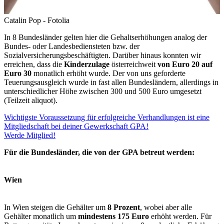
Catalin Pop - Fotolia
In 8 Bundesländer gelten hier die Gehaltserhöhungen analog der
Bundes- oder Landesbediensteten bzw. der
Sozialversicherungsbeschäftigten. Darüber hinaus konnten wir
erreichen, dass die
Kinderzulage
österreichweit
von Euro 20 auf
Euro 30
monatlich erhöht wurde. Der von uns geforderte
Teuerungsausgleich wurde in fast allen Bundesländern, allerdings in
unterschiedlicher Höhe zwischen 300 und 500 Euro umgesetzt
(Teilzeit aliquot).
Wichtigste Voraussetzung für erfolgreiche Verhandlungen ist eine
Mitgliedschaft bei deiner Gewerkschaft GPA!
Werde Mitglied!
Für die Bundesländer, die von der GPA betreut werden:
Wien
In Wien steigen die Gehälter um
8 Prozent
, wobei aber alle
Gehälter monatlich um
mindestens 175 Euro
erhöht werden. Für