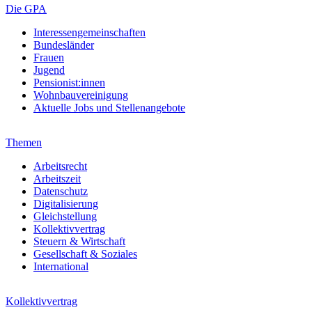
Die GPA
Interessengemeinschaften
Bundesländer
Frauen
Jugend
Pensionist:innen
Wohnbauvereinigung
Aktuelle Jobs und Stellenangebote
Themen
Arbeitsrecht
Arbeitszeit
Datenschutz
Digitalisierung
Gleichstellung
Kollektivvertrag
Steuern & Wirtschaft
Gesellschaft & Soziales
International
Kollektivvertrag