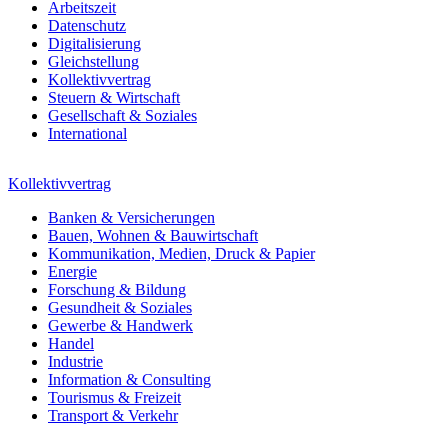
Arbeitszeit
Datenschutz
Digitalisierung
Gleichstellung
Kollektivvertrag
Steuern & Wirtschaft
Gesellschaft & Soziales
International
Kollektivvertrag
Banken & Versicherungen
Bauen, Wohnen & Bauwirtschaft
Kommunikation, Medien, Druck & Papier
Energie
Forschung & Bildung
Gesundheit & Soziales
Gewerbe & Handwerk
Handel
Industrie
Information & Consulting
Tourismus & Freizeit
Transport & Verkehr