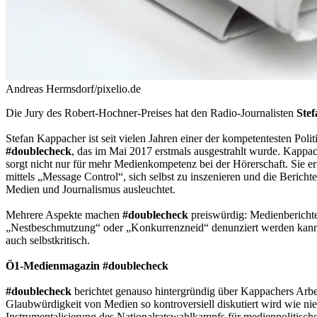
Andreas Hermsdorf/pixelio.de
Die Jury des Robert-Hochner-Preises hat den Radio-Journalisten
Ste
Stefan Kappacher ist seit vielen Jahren einer der kompetentesten Pol
#doublecheck
, das im Mai 2017 erstmals ausgestrahlt wurde. Kappac
sorgt nicht nur für mehr Medienkompetenz bei der Hörerschaft. Sie er
mittels „Message Control“, sich selbst zu inszenieren und die Berich
Medien und Journalismus ausleuchtet.
Mehrere Aspekte machen
#doublecheck
preiswürdig: Medienberichter
„Nestbeschmutzung“ oder „Konkurrenzneid“ denunziert werden kann. K
auch selbstkritisch.
Ö1-Medienmagazin #doublecheck
#doublecheck
berichtet genauso hintergründig über Kappachers Arbei
Glaubwürdigkeit von Medien so kontroversiell diskutiert wird wie ni
Instrumentalisierung des Nationalratswahlkampfs für medienpolitisch