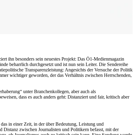
fiziert ihn besonders sein neuestes Projekt: Das Ö1-Medienmagazin
de beharrlich durchgesetzt und ist nun sein Leiter. Die Sendereihe
iepolitische Transparenzleistung: Angesichts der Versuche der Politik
s immer wichtiger geworden, der das Verhältnis zwischen Herrschenden,
„Verhaberung“ unter Branchenkollegen, aber auch als
en, dass es auch anders geht: Distanziert und fair, kritisch aber
as in einer Zeit, in der über Bedeutung, Leistung und
 Distanz zwischen Journalisten und Politikern befasst, mit der
rage, ob Journalismus auch zu kritisch sein kann. Eine Sendung wurde