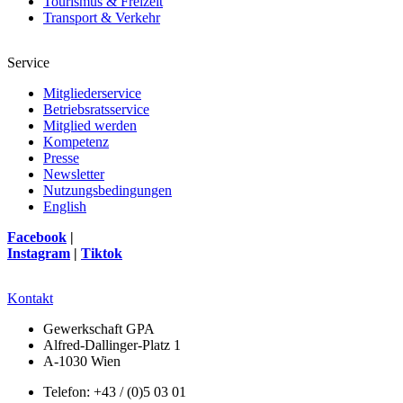
Tourismus & Freizeit
Transport & Verkehr
Service
Mitgliederservice
Betriebsratsservice
Mitglied werden
Kompetenz
Presse
Newsletter
Nutzungsbedingungen
English
Facebook
|
Instagram
|
Tiktok
Kontakt
Gewerkschaft GPA
Alfred-Dallinger-Platz 1
A-1030 Wien
Telefon: +43 / (0)5 03 01