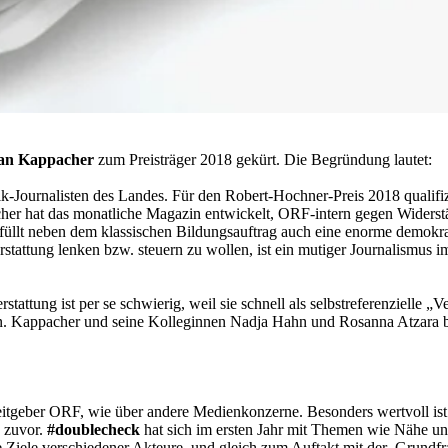
fan Kappacher
zum Preisträger 2018 gekürt. Die Begründung lautet:
itik-Journalisten des Landes. Für den Robert-Hochner-Preis 2018 quali
her hat das monatliche Magazin entwickelt, ORF-intern gegen Widerstän
füllt neben dem klassischen Bildungsauftrag auch eine enorme demokrat
terstattung lenken bzw. steuern zu wollen, ist ein mutiger Journalismu
stattung ist per se schwierig, weil sie schnell als selbstreferenzielle 
appacher und seine Kolleginnen Nadja Hahn und Rosanna Atzara beweis
tgeber ORF, wie über andere Medienkonzerne. Besonders wertvoll ist d
e zuvor.
#doublecheck
hat sich im ersten Jahr mit Themen wie Nähe und
e Ziele verschiedener Akteure, und gleich zum Auftakt mit der Grundf