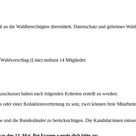
 an die Wahlberechtigten übermittelt. Datenschutz und geheimes Wahlr
 Wahlvorschlag (Liste) umfasst 14 Mitglieder.
sschusses haben nach folgenden Kriterien erstellt zu werden:
 oder einer Redaktionsvertretung zu sein, zwei können freie Mitarbeite
he und die Bundesländer zu berücksichtigen. Die Kandidat:innen müsse
r der 13. Mai. Bei Fragen wende dich bitte an: