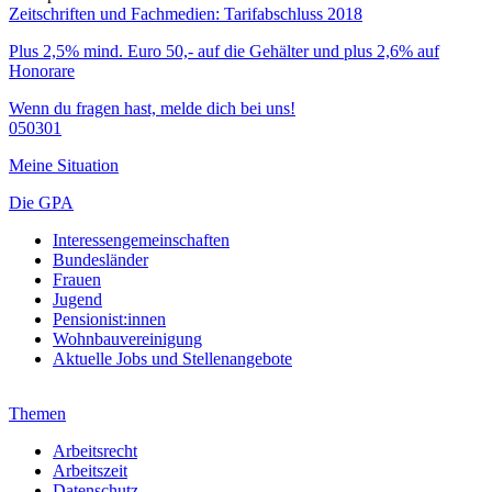
Zeitschriften und Fachmedien: Tarifabschluss 2018
Plus 2,5% mind. Euro 50,- auf die Gehälter und plus 2,6% auf
Honorare
Wenn du fragen hast, melde dich bei uns!
050301
Meine Situation
Die GPA
Interessengemeinschaften
Bundesländer
Frauen
Jugend
Pensionist:innen
Wohnbauvereinigung
Aktuelle Jobs und Stellenangebote
Themen
Arbeitsrecht
Arbeitszeit
Datenschutz