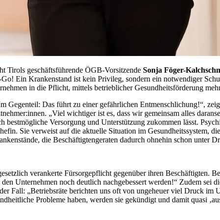
ht Tirols geschäftsführende ÖGB-Vorsitzende
Sonja Föger-Kalchsch
No-Go! Ein Krankenstand ist kein Privileg, sondern ein notwendiger Sc
ernehmen in die Pflicht, mittels betrieblicher Gesundheitsförderung m
Im Gegenteil: Das führt zu einer gefährlichen Entmenschlichung!“, ze
tnehmer:innen. „Viel wichtiger ist es, dass wir gemeinsam alles daranse
lich bestmögliche Versorgung und Unterstützung zukommen lässt. Psy
fin. Sie verweist auf die aktuelle Situation im Gesundheitssystem, di
ankenstände, die Beschäftigtengeraten dadurch ohnehin schon unter D
gesetzlich verankerte Fürsorgepflicht gegenüber ihren Beschäftigten. B
n den Unternehmen noch deutlich nachgebessert werden!“ Zudem sei die
il der Fall: „Betriebsräte berichten uns oft von ungeheuer viel Druck
dheitliche Probleme haben, werden sie gekündigt und damit quasi ‚auss