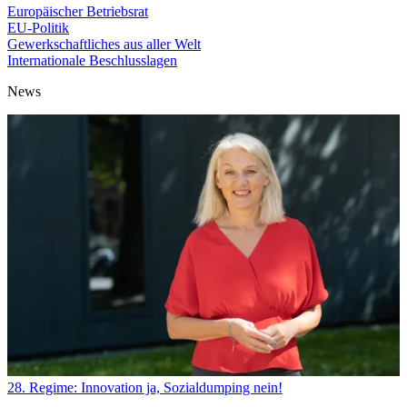
Europäischer Betriebsrat
EU-Politik
Gewerkschaftliches aus aller Welt
Internationale Beschlusslagen
News
28. Regime: Innovation ja, Sozialdumping nein!