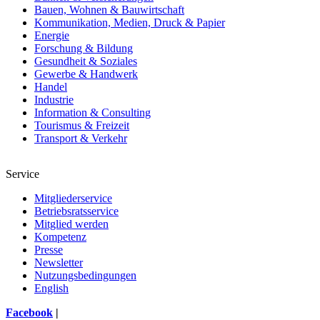
Bauen, Wohnen & Bauwirtschaft
Kommunikation, Medien, Druck & Papier
Energie
Forschung & Bildung
Gesundheit & Soziales
Gewerbe & Handwerk
Handel
Industrie
Information & Consulting
Tourismus & Freizeit
Transport & Verkehr
Service
Mitgliederservice
Betriebsratsservice
Mitglied werden
Kompetenz
Presse
Newsletter
Nutzungsbedingungen
English
Facebook
|