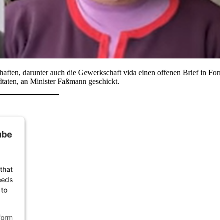
n, darunter auch die Gewerkschaft vida einen offenen Brief in Form
dtaten, an Minister Faßmann geschickt.
ube
that
eeds
 to
form