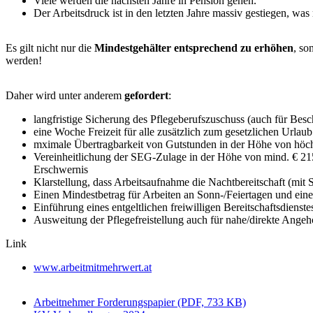
Viele werden die nächsten Jahre in Pension gehen.
Der Arbeitsdruck ist in den letzten Jahre massiv gestiegen, was
Es gilt nicht nur die
Mindestgehälter entsprechend zu erhöhen
, so
werden!
Daher wird unter anderem
gefordert
:
langfristige Sicherung des Pflegeberufszuschuss (auch für Bes
eine Woche Freizeit für alle zusätzlich zum gesetzlichen Urlaub
mximale Übertragbarkeit von Gutstunden in der Höhe von höchs
Vereinheitlichung der SEG-Zulage in der Höhe von mind. € 21
Erschwernis
Klarstellung, dass Arbeitsaufnahme die Nachtbereitschaft (mit S
Einen Mindestbetrag für Arbeiten an Sonn-/Feiertagen und eine
Einführung eines entgeltlichen freiwilligen Bereitschaftsdienstes
Ausweitung der Pflegefreistellung auch für nahe/direkte Angeh
Link
www.arbeitmitmehrwert.at
Arbeitnehmer Forderungspapier (PDF, 733 KB)