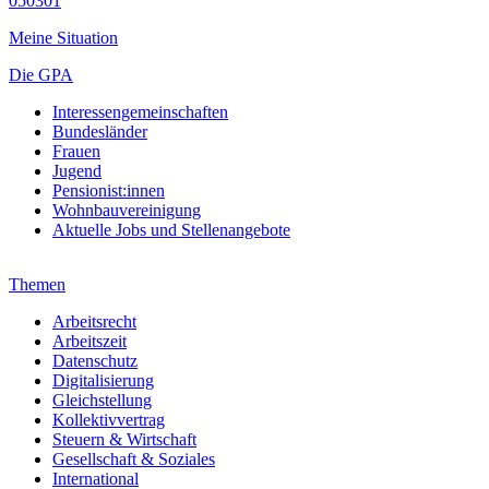
050301
Meine Situation
Die GPA
Interessengemeinschaften
Bundesländer
Frauen
Jugend
Pensionist:innen
Wohnbauvereinigung
Aktuelle Jobs und Stellenangebote
Themen
Arbeitsrecht
Arbeitszeit
Datenschutz
Digitalisierung
Gleichstellung
Kollektivvertrag
Steuern & Wirtschaft
Gesellschaft & Soziales
International