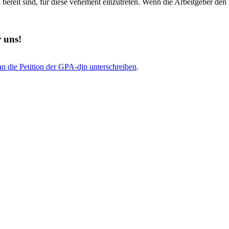
 bereit sind, für diese vehement einzutreten. Wenn die Arbeitgeber den
 uns!
n die Petition der GPA-djp unterschreiben
.