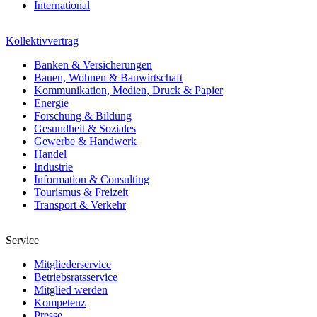
International
Kollektivvertrag
Banken & Versicherungen
Bauen, Wohnen & Bauwirtschaft
Kommunikation, Medien, Druck & Papier
Energie
Forschung & Bildung
Gesundheit & Soziales
Gewerbe & Handwerk
Handel
Industrie
Information & Consulting
Tourismus & Freizeit
Transport & Verkehr
Service
Mitgliederservice
Betriebsratsservice
Mitglied werden
Kompetenz
Presse