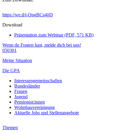
https://we.tl/t-OngBCs4jjD
Download
Präsentation zum Webinar (PDF, 571 KB)
Wenn du Fragen hast, melde dich bei uns!
050301
Meine Situation
Die GPA
Interessengemeinschaften
Bundesländer
Frauen
Jugend
Pensionist:innen
Wohnbauvereinigung
Aktuelle Jobs und Stellenangebote
Themen