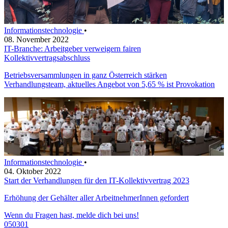
Informationstechnologie
•
08. November 2022
IT-Branche: Arbeitgeber verweigern fairen
Kollektivvertragsabschluss
Betriebsversammlungen in ganz Österreich stärken
Verhandlungsteam, aktuelles Angebot von 5,65 % ist Provokation
Informationstechnologie
•
04. Oktober 2022
Start der Verhandlungen für den IT-Kollektivvertrag 2023
Erhöhung der Gehälter aller ArbeitnehmerInnen gefordert
Wenn du Fragen hast, melde dich bei uns!
050301