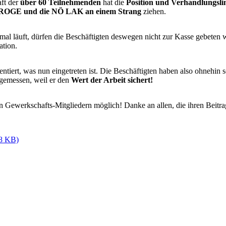
aft der
über 60 Teilnehmenden
hat die
Position und Verhandlungsli
ROGE und die NÖ LAK an einem Strang
ziehen.
timal läuft, dürfen die Beschäftigten deswegen nicht zur Kasse gebete
ation.
iert, was nun eingetreten ist. Die Beschäftigten haben also ohnehin s
ngemessen, weil er den
Wert der Arbeit sichert!
n Gewerkschafts-Mitgliedern möglich! Danke an allen, die ihren Beitrag
58 KB)