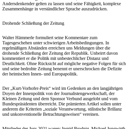
Andersdenkender gelten zu lassen und seine Fähigkeit, komplexe
Zusammenhänge in verständlicher Sprache auszudrücken.
Drohende Schließung der Zeitung
Walter Hämmerle formuliert seine Kommentare zum
Tagesgeschehen unter schwierigen Arbeitsbedingungen. In
regelmäßigen Abständen erreichen uns Meldungen über die
drohende Schließung der Zeitung der Republik. Unbeirrt davon
kommentiert er die Politik mit unbestechlicher Distanz und
Deutlichkeit. Ohne Rücksicht auf mögliche negative Folgen für sich
und seine bedrohte Zeitung benennt er unerschrocken die Defizite
der heimischen Innen- und Europapolitik.
Der „Kurt-Vorhofer-Preis“ wird im Gedenken an den langjährigen
Doyen der Innenpolitik von der Journalistengewerkschaft, der
Kleinen Zeitung und dem Sponsor Verbund ausgelobt und vom
Bundespräsidenten überreicht. Die prämierten Artikel sollen unter
anderem die Kriterien „soziale Verantwortung, stilistische Brillanz
und unkonventionelle Betrachtungsweisen“ vereinen.
Mitglieder der Jury 2021 waren: Ingrid Brodnig, Michael Jungwirth,