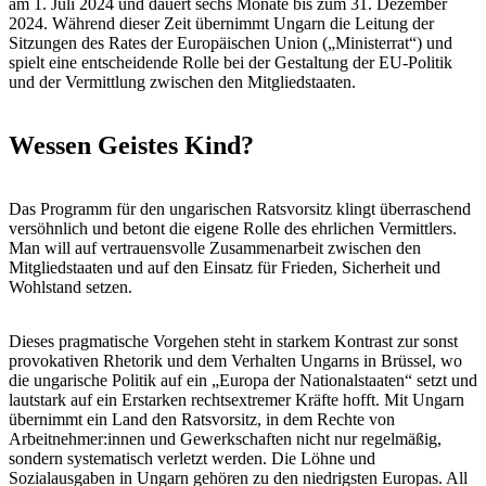
am 1. Juli 2024 und dauert sechs Monate bis zum 31. Dezember
2024. Während dieser Zeit übernimmt Ungarn die Leitung der
Sitzungen des Rates der Europäischen Union („Ministerrat“) und
spielt eine entscheidende Rolle bei der Gestaltung der EU-Politik
und der Vermittlung zwischen den Mitgliedstaaten.
Wessen Geistes Kind?
Das Programm für den ungarischen Ratsvorsitz klingt überraschend
versöhnlich und betont die eigene Rolle des ehrlichen Vermittlers.
Man will auf vertrauensvolle Zusammenarbeit zwischen den
Mitgliedstaaten und auf den Einsatz für Frieden, Sicherheit und
Wohlstand setzen.
Dieses pragmatische Vorgehen steht in starkem Kontrast zur sonst
provokativen Rhetorik und dem Verhalten Ungarns in Brüssel, wo
die ungarische Politik auf ein „Europa der Nationalstaaten“ setzt und
lautstark auf ein Erstarken rechtsextremer Kräfte hofft. Mit Ungarn
übernimmt ein Land den Ratsvorsitz, in dem Rechte von
Arbeitnehmer:innen und Gewerkschaften nicht nur regelmäßig,
sondern systematisch verletzt werden. Die Löhne und
Sozialausgaben in Ungarn gehören zu den niedrigsten Europas. All