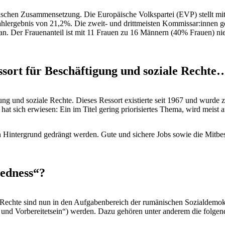
itischen Zusammensetzung. Die Europäische Volkspartei (EVP) stellt m
hlergebnis von 21,2%. Die zweit- und drittmeisten Kommissar:innen g
 an. Der Frauenanteil ist mit 11 Frauen zu 16 Männern (40% Frauen) ni
sort für Beschäftigung und soziale Rechte
igung und soziale Rechte. Dieses Ressort existierte seit 1967 und wurde 
at sich erwiesen: Ein im Titel gering priorisiertes Thema, wird meist au
 den Hintergrund gedrängt werden. Gute und sichere Jobs sowie die Mitb
redness“?
Rechte sind nun in den Aufgabenbereich der rumänischen Sozialdemok
 und Vorbereitetsein“) werden. Dazu gehören unter anderem die folge