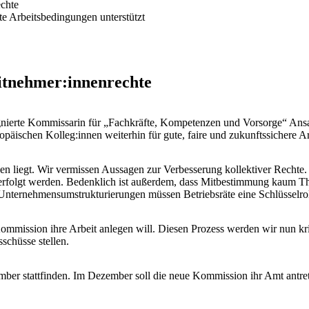
echte
te Arbeitsbedingungen unterstützt
itnehmer:innenrechte
nierte Kommissarin für „Fachkräfte, Kompetenzen und Vorsorge“ Ansatz
schen Kolleg:innen weiterhin für gute, faire und zukunftssichere Arbe
nnen liegt. Wir vermissen Aussagen zur Verbesserung kollektiver Recht
rfolgt werden. Bedenklich ist außerdem, dass Mitbestimmung kaum The
 Unternehmensumstrukturierungen müssen Betriebsräte eine Schlüsselrol
mission ihre Arbeit anlegen will. Diesen Prozess werden wir nun krit
schüsse stellen.
ber stattfinden. Im Dezember soll die neue Kommission ihr Amt antre