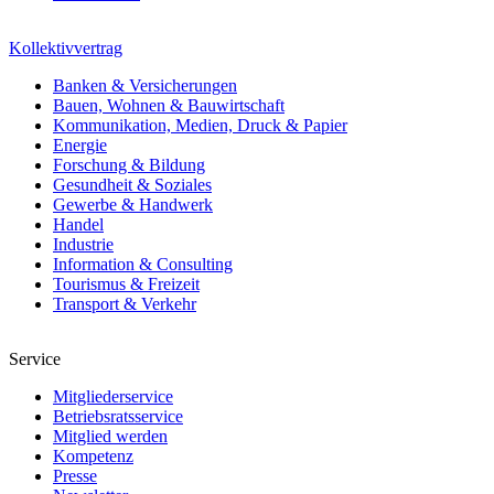
Kollektivvertrag
Banken & Versicherungen
Bauen, Wohnen & Bauwirtschaft
Kommunikation, Medien, Druck & Papier
Energie
Forschung & Bildung
Gesundheit & Soziales
Gewerbe & Handwerk
Handel
Industrie
Information & Consulting
Tourismus & Freizeit
Transport & Verkehr
Service
Mitgliederservice
Betriebsratsservice
Mitglied werden
Kompetenz
Presse