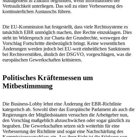
Management in Zukunft begründen, wenn Informationen der
Vertraulichkeit unterliegen. Das soll zu einer Verbesserung des
kontinuierlichen Austauschs führen.
Die EU-Kommission hat festgestellt, dass viele Rechtssysteme es
tatsächlich EBR unmöglich machen, ihre Rechte einzuklagen. Dies
steht im Widerspruch zur Charta der Grundrechte, weswegen der
Vorschlag Fortschritte diesbezüglich bringt. Keine wesentlichen
Änderungen werden jedoch bei EU-weit einheitlichen Sanktionen
bei Rechtsverstößen, ähnlich der DSGVO, vorgeschlagen, was die
europäischen Gewerkschaften kritisieren.
Politisches Kräftemessen um
Mitbestimmung
Die Business-Lobby lehnt eine Änderung der EBR-Richtlinie
kategorisch ab. Sowohl über das Europäische Parlament als auch die
Regierungen der Mitgliedsstaaten versuchen die Arbeitgeber nun,
den Vorschlag maßgeblich abzuschwächen oder sogar gänzlich zu
begraben. Die Gewerkschaften setzen sich weiterhin für eine
Verbesserung der Richtlinie und sogar eine Nachschärfung des
Kommissionsvorschlags ein. Aus ihrer Sicht ist die Stärkung von