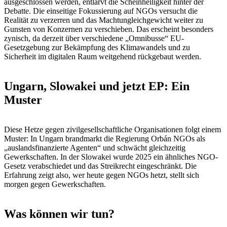
ausgeschlossen werden, entlarvt die Scheinheiligkeit hinter der
Debatte. Die einseitige Fokussierung auf NGOs versucht die
Realität zu verzerren und das Machtungleichgewicht weiter zu
Gunsten von Konzernen zu verschieben. Das erscheint besonders
zynisch, da derzeit über verschiedene „Omnibusse“ EU-
Gesetzgebung zur Bekämpfung des Klimawandels und zu
Sicherheit im digitalen Raum weitgehend rückgebaut werden.
Ungarn, Slowakei und jetzt EP: Ein
Muster
Diese Hetze gegen zivilgesellschaftliche Organisationen folgt einem
Muster: In Ungarn brandmarkt die Regierung Orbán NGOs als
„auslandsfinanzierte Agenten“ und schwächt gleichzeitig
Gewerkschaften. In der Slowakei wurde 2025 ein ähnliches NGO-
Gesetz verabschiedet und das Streikrecht eingeschränkt. Die
Erfahrung zeigt also, wer heute gegen NGOs hetzt, stellt sich
morgen gegen Gewerkschaften.
Was können wir tun?