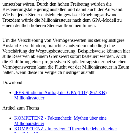
umsetzbar wären. Durch den hohen Freibetrag würden die
Besteuerungsfälle gering ausfallen und damit auch der Aufwand.
Wie bei jeder Steuer entsteht ein gewisser Erhebungsaufwand.
Trotzdem würde die Millionärssteuer nach dem GPA-Modell zu
einem deutlich höheren Steueraufkommen führen.
Um die Verschiebung von Vermögenswerten ins steuergünstigere
Ausland zu verhindern, braucht es außerdem unbedingt eine
Verschärfung der Wegzugsbesteuerung. Beispielsweise könnten hier
stille Reserven ab einem Grenzwert sofort besteuert werden. Auch
die Einführung einer progressiven Kapitalertragssteuer bei solchen
Vermögenswerten kann die Flucht vor der Millionärssteuer in Zaum
halten, wenn diese im Vergleich niedriger ausfällt.
Download
IFES-Studie im Auftrag der GPA (PDF, 867 KB)
Millionärssteuer
Artikel zum Thema
KOMPETENZ - Faktencheck: Mythen über eine
Millionärssteuer
KOMPETENZ - Interview: "Überreiche leben in einer