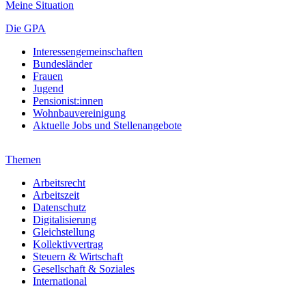
Meine Situation
Die GPA
Interessengemeinschaften
Bundesländer
Frauen
Jugend
Pensionist:innen
Wohnbauvereinigung
Aktuelle Jobs und Stellenangebote
Themen
Arbeitsrecht
Arbeitszeit
Datenschutz
Digitalisierung
Gleichstellung
Kollektivvertrag
Steuern & Wirtschaft
Gesellschaft & Soziales
International