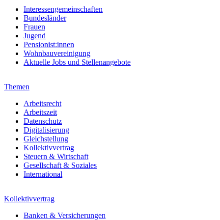
Interessengemeinschaften
Bundesländer
Frauen
Jugend
Pensionist:innen
Wohnbauvereinigung
Aktuelle Jobs und Stellenangebote
Themen
Arbeitsrecht
Arbeitszeit
Datenschutz
Digitalisierung
Gleichstellung
Kollektivvertrag
Steuern & Wirtschaft
Gesellschaft & Soziales
International
Kollektivvertrag
Banken & Versicherungen