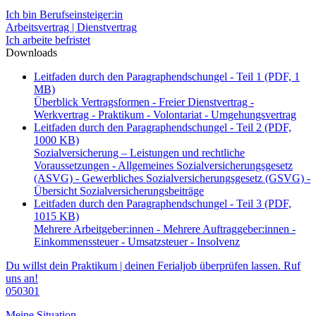
Ich bin Berufseinsteiger:in
Arbeitsvertrag | Dienstvertrag
Ich arbeite befristet
Downloads
Leitfaden durch den Paragraphendschungel - Teil 1 (PDF, 1
MB)
Überblick Vertragsformen - Freier Dienstvertrag -
Werkvertrag - Praktikum - Volontariat - Umgehungsvertrag
Leitfaden durch den Paragraphendschungel - Teil 2 (PDF,
1000 KB)
Sozialversicherung – Leistungen und rechtliche
Voraussetzungen - Allgemeines Sozialversicherungsgesetz
(ASVG) - Gewerbliches Sozialversicherungsgesetz (GSVG) -
Übersicht Sozialversicherungsbeiträge
Leitfaden durch den Paragraphendschungel - Teil 3 (PDF,
1015 KB)
Mehrere Arbeitgeber:innen - Mehrere Auftraggeber:innen -
Einkommenssteuer - Umsatzsteuer - Insolvenz
Du willst dein Praktikum | deinen Ferialjob überprüfen lassen. Ruf
uns an!
050301
Meine Situation