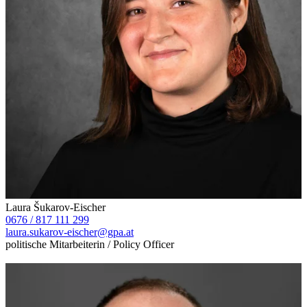
Laura Šukarov-Eischer
0676 / 817 111 299
laura.sukarov-eischer@gpa.at
politische Mitarbeiterin / Policy Officer