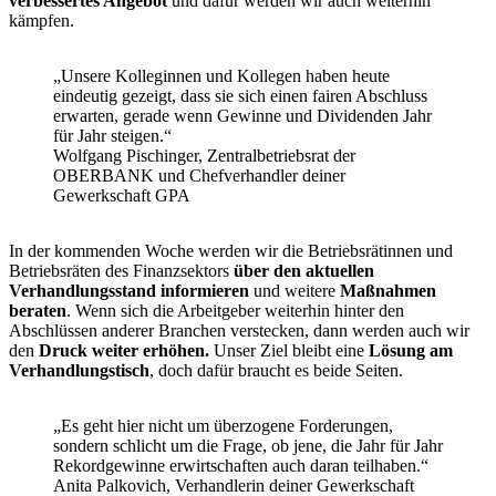
verbessertes Angebot
und dafür werden wir auch weiterhin
kämpfen.
„Unsere Kolleginnen und Kollegen haben heute
eindeutig gezeigt, dass sie sich einen fairen Abschluss
erwarten, gerade wenn Gewinne und Dividenden Jahr
für Jahr steigen.“
Wolfgang Pischinger, Zentralbetriebsrat der
OBERBANK und Chefverhandler deiner
Gewerkschaft GPA
In der kommenden Woche werden wir die Betriebsrätinnen und
Betriebsräten des Finanzsektors
über den aktuellen
Verhandlungsstand informieren
und weitere
Maßnahmen
beraten
. Wenn sich die Arbeitgeber weiterhin hinter den
Abschlüssen anderer Branchen verstecken, dann werden auch wir
den
Druck weiter erhöhen.
Unser Ziel bleibt eine
Lösung am
Verhandlungstisch
, doch dafür braucht es beide Seiten.
„Es geht hier nicht um überzogene Forderungen,
sondern schlicht um die Frage, ob jene, die Jahr für Jahr
Rekordgewinne erwirtschaften auch daran teilhaben.“
Anita Palkovich, Verhandlerin deiner Gewerkschaft