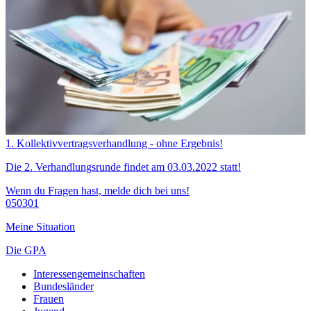
1. Kollektivvertragsverhandlung - ohne Ergebnis!
Die 2. Verhandlungsrunde findet am 03.03.2022 statt!
Wenn du Fragen hast, melde dich bei uns!
050301
Meine Situation
Die GPA
Interessengemeinschaften
Bundesländer
Frauen