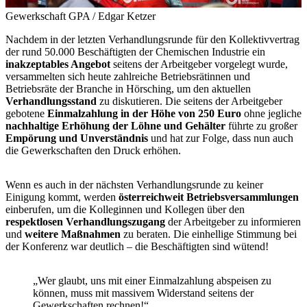
Gewerkschaft GPA / Edgar Ketzer
Nachdem in der letzten Verhandlungsrunde für den Kollektivvertrag
der rund 50.000 Beschäftigten der Chemischen Industrie ein
inakzeptables Angebot
seitens der Arbeitgeber vorgelegt wurde,
versammelten sich heute zahlreiche Betriebsrätinnen und
Betriebsräte der Branche in Hörsching, um den aktuellen
Verhandlungsstand
zu diskutieren. Die seitens der Arbeitgeber
gebotene
Einmalzahlung in der Höhe von 250 Euro
ohne jegliche
nachhaltige Erhöhung der Löhne und Gehälter
führte zu großer
Empörung und Unverständnis
und hat zur Folge, dass nun auch
die Gewerkschaften den Druck erhöhen.
Wenn es auch in der nächsten Verhandlungsrunde zu keiner
Einigung kommt, werden
österreichweit Betriebsversammlungen
einberufen, um die Kolleginnen und Kollegen über den
respektlosen Verhandlungszugang
der Arbeitgeber zu informieren
und
weitere Maßnahmen
zu beraten. Die einhellige Stimmung bei
der Konferenz war deutlich – die Beschäftigten sind wütend!
„Wer glaubt, uns mit einer Einmalzahlung abspeisen zu
können, muss mit massivem Widerstand seitens der
Gewerkschaften rechnen!“