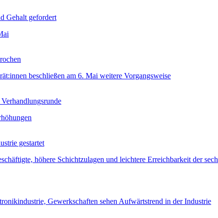
d Gehalt gefordert
Mai
brochen
srät:innen beschließen am 6. Mai weitere Vorgangsweise
r Verhandlungsrunde
erhöhungen
strie gestartet
häftigte, höhere Schichtzulagen und leichtere Erreichbarkeit der se
ronikindustrie, Gewerkschaften sehen Aufwärtstrend in der Industrie