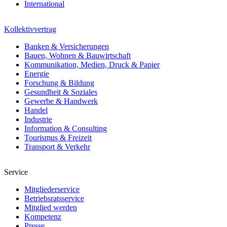
International
Kollektivvertrag
Banken & Versicherungen
Bauen, Wohnen & Bauwirtschaft
Kommunikation, Medien, Druck & Papier
Energie
Forschung & Bildung
Gesundheit & Soziales
Gewerbe & Handwerk
Handel
Industrie
Information & Consulting
Tourismus & Freizeit
Transport & Verkehr
Service
Mitgliederservice
Betriebsratsservice
Mitglied werden
Kompetenz
Presse